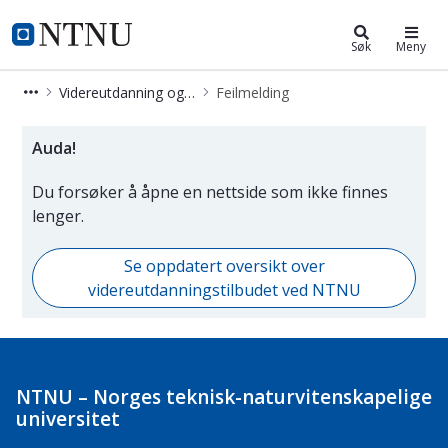
Videreutdanning og deltidsstudier
NTNU Hjemmeside
Søk
Meny
Videreutdanning og deltidsstudier
Feilmelding
Side som ikke er i bruk
Auda!
Du forsøker å åpne en nettside som ikke finnes
lenger.
Se oppdatert oversikt over
videreutdanningstilbudet ved NTNU
NTNU – Norges teknisk-naturvitenskapelige
universitet