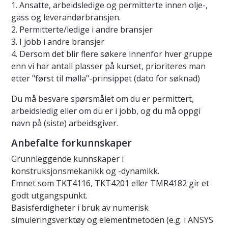
1. Ansatte, arbeidsledige og permitterte innen olje-,
gass og leverandørbransjen.
2. Permitterte/ledige i andre bransjer
3. I jobb i andre bransjer
4. Dersom det blir flere søkere innenfor hver gruppe
enn vi har antall plasser på kurset, prioriteres man
etter "først til mølla"-prinsippet (dato for søknad)
Du må besvare spørsmålet om du er permittert,
arbeidsledig eller om du er i jobb, og du må oppgi
navn på (siste) arbeidsgiver.
Anbefalte forkunnskaper
Grunnleggende kunnskaper i
konstruksjonsmekanikk og -dynamikk.
Emnet som TKT4116, TKT4201 eller TMR4182 gir et
godt utgangspunkt.
Basisferdigheter i bruk av numerisk
simuleringsverktøy og elementmetoden (e.g. i ANSYS