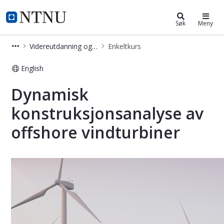
Videreutdanning og deltidsstudier
NTNU Hjemmeside
Søk
Meny
Videreutdanning og deltidsstudier
Enkeltkurs
English
Dynamisk konstruksjonsanalyse av of
Dynamisk
konstruksjonsanalyse av
offshore vindturbiner