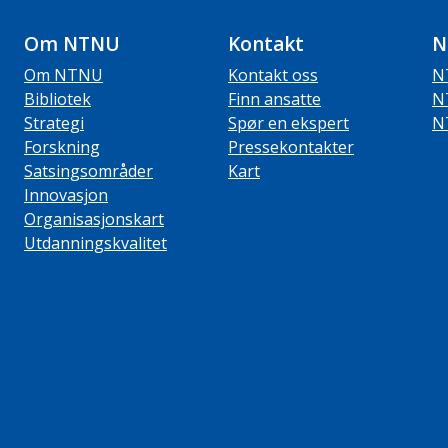
Om NTNU
Kontakt
N
Om NTNU
Kontakt oss
N
Bibliotek
Finn ansatte
N
Strategi
Spør en ekspert
N
Forskning
Pressekontakter
Satsingsområder
Kart
Innovasjon
Organisasjonskart
Utdanningskvalitet
ube