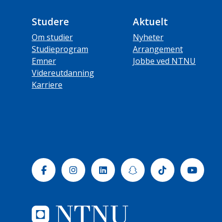
Studere
Aktuelt
Om studier
Nyheter
Studieprogram
Arrangement
Emner
Jobbe ved NTNU
Videreutdanning
Karriere
Facebook
Instagram
Linkedin
Snapchat
Tiktok
Yout