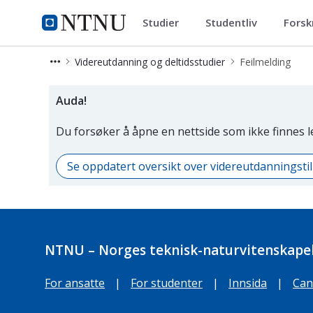
Studier
Studentliv
Forsk
Videreutdanning og deltidsstud
NTNU Hjemmeside
Videreutdanning og deltidsstudier
Feilmelding
Side som ikke er i bruk
Auda!
Du forsøker å åpne en nettside som ikke finnes 
Se oppdatert oversikt over videreutdanningst
NTNU – Norges teknisk-naturvitenskapel
For ansatte
|
For studenter
|
Innsida
|
Can