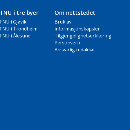
TNU i tre byer
Om nettstedet
TNU i Gjøvik
Bruk av
TNU i Trondheim
informasjonskapsler
TNU i Ålesund
Tilgjengelighetserklæring
Personvern
Ansvarlig redaktør