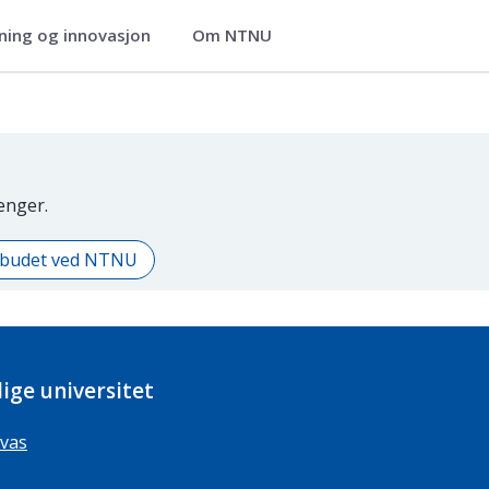
ning og innovasjon
Om NTNU
ier
lenger.
ilbudet ved NTNU
ige universitet
vas