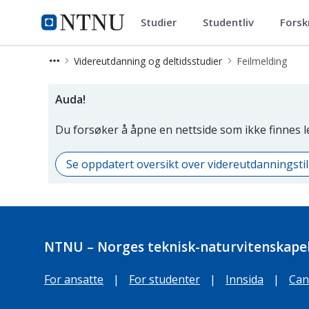
Studier
Studentliv
Forsk
Videreutdanning og deltidsstud
NTNU Hjemmeside
Videreutdanning og deltidsstudier
Feilmelding
Side som ikke er i bruk
Auda!
Du forsøker å åpne en nettside som ikke finnes 
Se oppdatert oversikt over videreutdanningst
NTNU – Norges teknisk-naturvitenskapel
For ansatte
|
For studenter
|
Innsida
|
Can