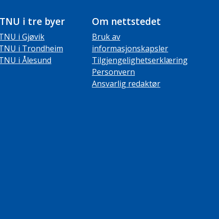
TNU i tre byer
Om nettstedet
TNU i Gjøvik
Bruk av
TNU i Trondheim
informasjonskapsler
TNU i Ålesund
Tilgjengelighetserklæring
Personvern
Ansvarlig redaktør