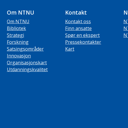
Om NTNU
Kontakt
N
Om NTNU
Kontakt oss
N
Bibliotek
Finn ansatte
N
Strategi
Spør en ekspert
N
Forskning
Pressekontakter
Satsingsområder
Kart
Innovasjon
Organisasjonskart
Utdanningskvalitet
ube