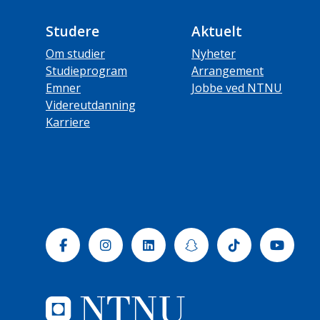
Studere
Aktuelt
Om studier
Nyheter
Studieprogram
Arrangement
Emner
Jobbe ved NTNU
Videreutdanning
Karriere
Facebook
Instagram
Linkedin
Snapchat
Tiktok
Yout