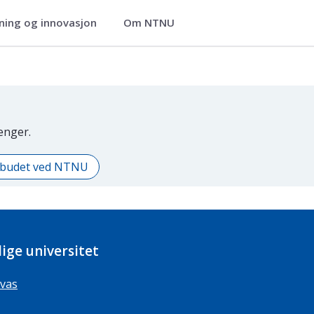
ning og innovasjon
Om NTNU
ier
lenger.
ilbudet ved NTNU
ige universitet
vas