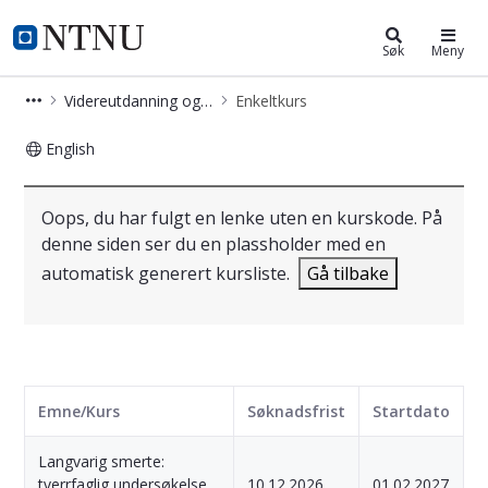
Videreutdanning og deltidsstudier
NTNU Hjemmeside
Søk
Meny
Videreutdanning og deltidsstudier
Enkeltkurs
English
Smerte og palliasjon - Kurs - EVU
Oops, du har fulgt en lenke uten en kurskode. På
denne siden ser du en plassholder med en
automatisk generert kursliste.
Gå tilbake
Emne/Kurs
Søknadsfrist
Startdato
Langvarig smerte:
tverrfaglig undersøkelse,
10.12.2026
01.02.2027