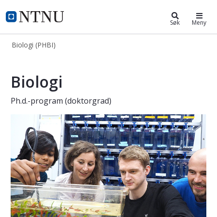
Biologi (PHBI)
NTNU Hjemmeside
Søk
Meny
Biologi (PHBI)
Ph.d.-programmet i biologi
Biologi
Ph.d.-program (doktorgrad)