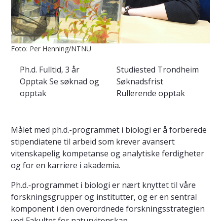
Foto: Per Henning/NTNU
Ph.d.
Fulltid, 3 år
Studiested
Trondheim
Opptak
Se søknad og
Søknadsfrist
opptak
Rullerende opptak
Målet med ph.d.-programmet i biologi er å forberede
stipendiatene til arbeid som krever avansert
vitenskapelig kompetanse og analytiske ferdigheter
og for en karriere i akademia.
Ph.d.-programmet i biologi er nært knyttet til våre
forskningsgrupper og institutter, og er en sentral
komponent i den overordnede forskningsstrategien
ved Fakultet for naturvitenskap.