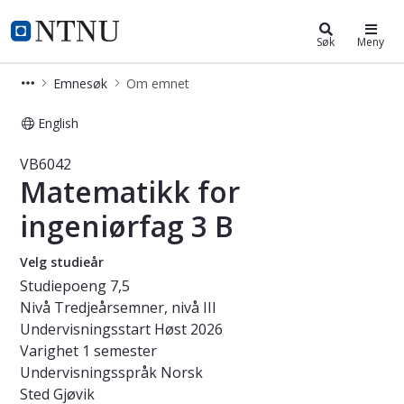
Studier
NTNU Hjemmeside
Søk
Meny
Emnesøk
Om emnet
English
Emne - Matematikk for ingeniørfag 
VB6042
Matematikk for
ingeniørfag 3 B
Velg studieår
Studiepoeng
7,5
Nivå
Tredjeårsemner, nivå III
Undervisningsstart
Høst 2026
Varighet
1 semester
Undervisningsspråk
Norsk
Sted
Gjøvik