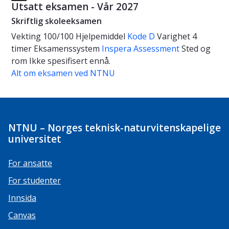
Utsatt eksamen - Vår 2027
Skriftlig skoleeksamen
Vekting
100/100
Hjelpemiddel
Kode D
Varighet
4
timer
Eksamenssystem
Inspera Assessment
Sted og
rom
Ikke spesifisert ennå.
Alt om eksamen ved NTNU
NTNU – Norges teknisk-naturvitenskapelige
universitet
For ansatte
For studenter
Innsida
Canvas