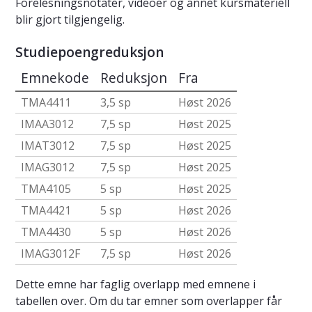
Forelesningsnotater, videoer og annet kursmateriell
blir gjort tilgjengelig.
Studiepoengreduksjon
Emnekode
Reduksjon
Fra
TMA4411
3,5 sp
Høst 2026
IMAA3012
7,5 sp
Høst 2025
IMAT3012
7,5 sp
Høst 2025
IMAG3012
7,5 sp
Høst 2025
TMA4105
5 sp
Høst 2025
TMA4421
5 sp
Høst 2026
TMA4430
5 sp
Høst 2026
IMAG3012F
7,5 sp
Høst 2026
Dette emne har faglig overlapp med emnene i
tabellen over. Om du tar emner som overlapper får