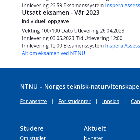
Innlevering 23:59
Eksamenssystem
Inspera Asses
Utsatt eksamen - Vår 2023
Individuell oppgave
Vekting
100/100
Dato
Utlevering 26.04.2023
Innlevering 03.05.2023
Tid
Utlevering 12:00
Innlevering 12:00
Eksamenssystem
Inspera Asses
Alt om eksamen ved NTNU
NTNU – Norges teknisk-naturvitenskapel
For ansatte
|
For studenter
|
Innsida
|
Can
Studere
Aktuelt
Om studier
Nyheter