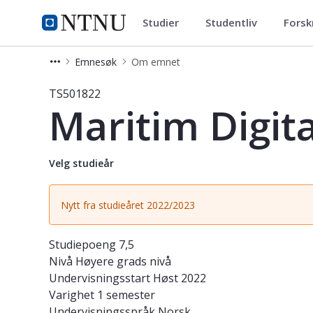
Studier
Studentliv
Forsk
Studier
NTNU Hjemmeside
Emnesøk
Om emnet
Emne - Maritim Digital Sikkerhet - 
TS501822
Maritim Digit
Velg studieår
Nytt fra studieåret 2022/2023
Studiepoeng
7,5
Nivå
Høyere grads nivå
Undervisningsstart
Høst 2022
Varighet
1 semester
Undervisningsspråk
Norsk