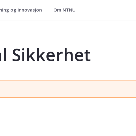
ning og innovasjon
Om NTNU
TS501822
al Sikkerhet