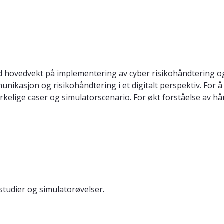
med hovedvekt på implementering av cyber risikohåndtering o
munikasjon og risikohåndtering i et digitalt perspektiv. For 
irkelige caser og simulatorscenario. For økt forståelse av h
studier og simulatorøvelser.