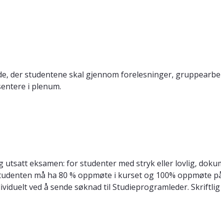
ode, der studentene skal gjennom forelesninger, gruppearbe
sentere i plenum.
g utsatt eksamen: for studenter med stryk eller lovlig, dok
Studenten må ha 80 % oppmøte i kurset og 100% oppmøte på 
ndividuelt ved å sende søknad til Studieprogramleder. Skriftli