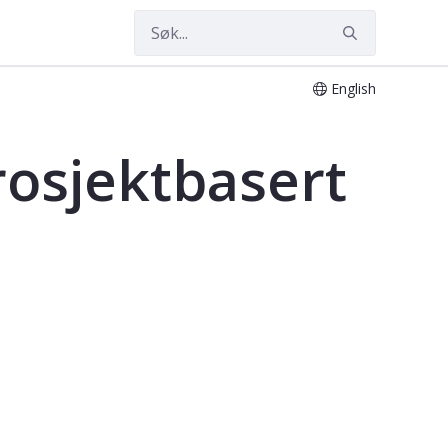
English
rosjektbasert