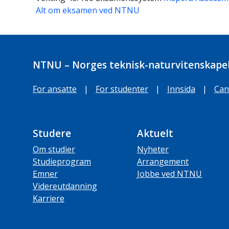
Alt om eksamen ved NTNU
NTNU – Norges teknisk-naturvitenskapel
For ansatte
|
For studenter
|
Innsida
|
Can
Studere
Aktuelt
Om studier
Nyheter
Studieprogram
Arrangement
Emner
Jobbe ved NTNU
Videreutdanning
Karriere