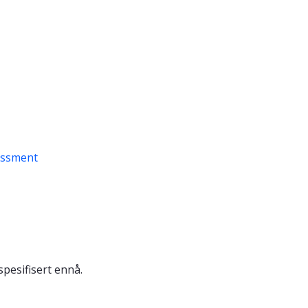
essment
spesifisert ennå.