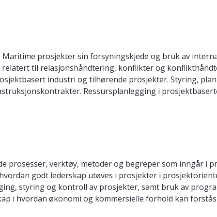
Maritime prosjekter sin forsyningskjede og bruk av interna
 relatert til relasjonshåndtering, konflikter og konflikthån
osjektbasert industri og tilhørende prosjekter. Styring, plan
nstruksjonskontrakter. Ressursplanlegging i prosjektbasert
e prosesser, verktøy, metoder og begreper som inngår i pros
vordan godt lederskap utøves i prosjekter i prosjektorient
ing, styring og kontroll av prosjekter, samt bruk av progra
p i hvordan økonomi og kommersielle forhold kan forstås 