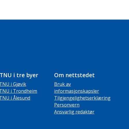
TNU i tre byer
Om nettstedet
TNU i Gjøvik
Bruk av
TNU i Trondheim
informasjonskapsler
TNU i Ålesund
Tilgjengelighetserklæring
Personvern
Ansvarlig redaktør