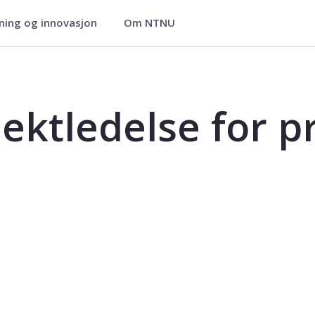
ning og innovasjon
Om NTNU
prosjektbasert industri - TS200114
ektledelse for p