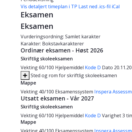
Vis detaljert timeplan i TP
Last ned .ics-fil iCal
Eksamen
Eksamen
Vurderingsordning: Samlet karakter
Karakter: Bokstavkarakterer
Ordinær eksamen - Høst 2026
Skriftlig skoleeksamen
Vekting
60/100
Hjelpemiddel
Kode D
Dato
20.11.2
Sted og rom for skriftlig skoleeksamen
Mappe
Vekting
40/100
Eksamenssystem
Inspera Assessm
Utsatt eksamen - Vår 2027
Skriftlig skoleeksamen
Vekting
60/100
Hjelpemiddel
Kode D
Varighet
3 ti
Mappe
Vekting
40/100
Eksamenssystem
Inspera Assessm