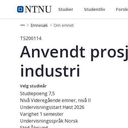
Studier
Studentliv
Forsk
Studier
NTNU Hjemmeside
Emnesøk
Om emnet
Emne - Anvendt prosjektledelse for 
TS200114
Anvendt prosj
industri
Velg studieår
Studiepoeng
7,5
Nivå
Videregående emner, nivå II
Undervisningsstart
Høst 2026
Varighet
1 semester
Undervisningsspråk
Norsk
Sted
Ålesund