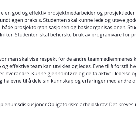
e en god og effektiv prosjektmedarbeider og prosjektleder 
undt egen praksis. Studenten skal kunne lede og utøve gode 
e både prosjektorganisasjonen og basisorganisasjonen. Stu
rifter. Studenten skal beherske bruk av programvare for pro
m hvor man skal vise respekt for de andre teammedlemmenes 
g effektive team kan utvikles og ledes. Evne til å forstå 
 hverandre. Kunne gjennomføre og delta aktivt i ledelse og s
 og ha evne til å dele sin kunnskap og erfaringer med andre og
 plenumsdiskusjoner.Obligatoriske arbeidskrav: Det kreve