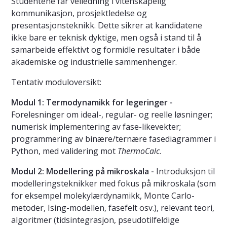
Studentene får veiledning i vitenskapelig
kommunikasjon, prosjektledelse og
presentasjonsteknikk. Dette sikrer at kandidatene
ikke bare er teknisk dyktige, men også i stand til å
samarbeide effektivt og formidle resultater i både
akademiske og industrielle sammenhenger.
Tentativ moduloversikt:
Modul 1: Termodynamikk for legeringer -
Forelesninger om ideal-, regular- og reelle løsninger;
numerisk implementering av fase-likevekter;
programmering av binære/ternære fasediagrammer i
Python, med validering mot
ThermoCalc
.
Modul 2: Modellering på mikroskala -
Introduksjon til
modelleringsteknikker med fokus på mikroskala (som
for eksempel molekylærdynamikk, Monte Carlo-
metoder, Ising-modellen, fasefelt osv.), relevant teori,
algoritmer (tidsintegrasjon, pseudotilfeldige