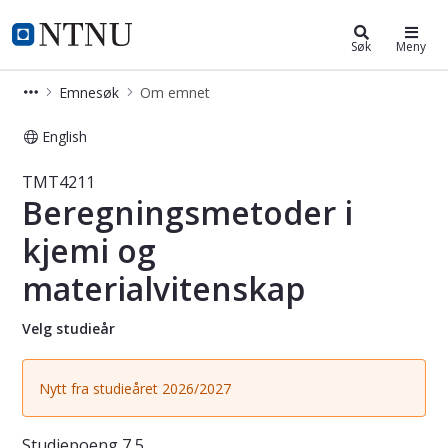
Studier
NTNU Hjemmeside
Søk
Meny
Emnesøk
Om emnet
English
Emne - Beregningsmetoder i kjemi 
TMT4211
Beregningsmetoder i
kjemi og
materialvitenskap
Velg studieår
Nytt fra studieåret 2026/2027
Studiepoeng
7,5