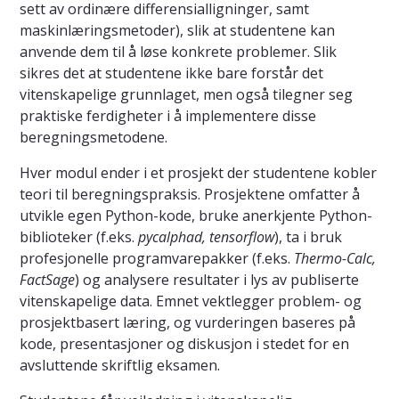
sett av ordinære differensialligninger, samt
maskinlæringsmetoder), slik at studentene kan
anvende dem til å løse konkrete problemer. Slik
sikres det at studentene ikke bare forstår det
vitenskapelige grunnlaget, men også tilegner seg
praktiske ferdigheter i å implementere disse
beregningsmetodene.
Hver modul ender i et prosjekt der studentene kobler
teori til beregningspraksis. Prosjektene omfatter å
utvikle egen Python-kode, bruke anerkjente Python-
biblioteker (f.eks.
pycalphad, tensorflow
), ta i bruk
profesjonelle programvarepakker (f.eks.
Thermo-Calc,
FactSage
) og analysere resultater i lys av publiserte
vitenskapelige data. Emnet vektlegger problem- og
prosjektbasert læring, og vurderingen baseres på
kode, presentasjoner og diskusjon i stedet for en
avsluttende skriftlig eksamen.