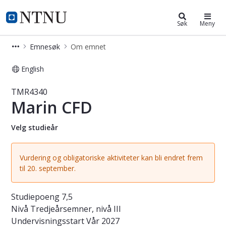
Studier
NTNU Hjemmeside
Søk
Meny
Emnesøk
Om emnet
English
Emne - Marin CFD - TMR4340
TMR4340
Marin CFD
Velg studieår
Vurdering og obligatoriske aktiviteter kan bli endret frem
til 20. september.
Studiepoeng
7,5
Nivå
Tredjeårsemner, nivå III
Undervisningsstart
Vår 2027