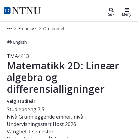
Studier
NTNU Hjemmeside
Søk
Meny
Emnesøk
Om emnet
English
Emne - Matematikk 2D: Lineær algeb
TMA4413
Matematikk 2D: Lineær
algebra og
differensialligninger
Velg studieår
Studiepoeng
7,5
Nivå
Grunnleggende emner, nivå I
Undervisningsstart
Høst 2026
Varighet
1 semester