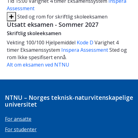
Tid
15:00
Varighet
4 timer
Eksamenssystem
Inspera
Assessment
Sted og rom for skriftlig skoleeksamen
Utsatt eksamen - Sommer 2027
Skriftlig skoleeksamen
Vekting
100/100
Hjelpemiddel
Kode D
Varighet
4
timer
Eksamenssystem
Inspera Assessment
Sted og
rom
Ikke spesifisert ennå.
Alt om eksamen ved NTNU
NTNU – Norges teknisk-naturvitenskapelige
universitet
For ansatte
For studenter