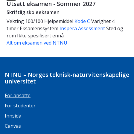
Utsatt eksamen - Sommer 2027
Skriftlig skoleeksamen
Vekting
100/100
Hjelpemiddel
Kode C
Varighet
4
timer
Eksamenssystem
Inspera Assessment
Sted og
rom
Ikke spesifisert ennå.
Alt om eksamen ved NTNU
NTNU – Norges teknisk-naturvitenskapelige
universitet
For ansatte
For studenter
Innsida
Canvas