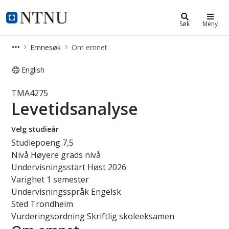
Studier
NTNU Hjemmeside
Søk
Meny
Emnesøk
Om emnet
English
Emne - Levetidsanalyse - TMA4275
TMA4275
Levetidsanalyse
Velg studieår
Studiepoeng
7,5
Nivå
Høyere grads nivå
Undervisningsstart
Høst 2026
Varighet
1 semester
Undervisningsspråk
Engelsk
Sted
Trondheim
Vurderingsordning
Skriftlig skoleeksamen