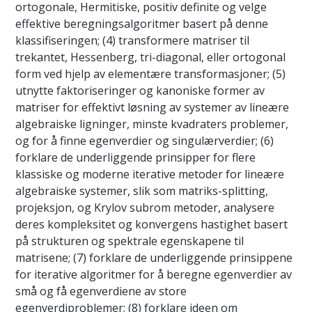
ortogonale, Hermitiske, positiv definite og velge
effektive beregningsalgoritmer basert på denne
klassifiseringen; (4) transformere matriser til
trekantet, Hessenberg, tri-diagonal, eller ortogonal
form ved hjelp av elementære transformasjoner; (5)
utnytte faktoriseringer og kanoniske former av
matriser for effektivt løsning av systemer av lineære
algebraiske ligninger, minste kvadraters problemer,
og for å finne egenverdier og singulærverdier; (6)
forklare de underliggende prinsipper for flere
klassiske og moderne iterative metoder for lineære
algebraiske systemer, slik som matriks-splitting,
projeksjon, og Krylov subrom metoder, analysere
deres kompleksitet og konvergens hastighet basert
på strukturen og spektrale egenskapene til
matrisene; (7) forklare de underliggende prinsippene
for iterative algoritmer for å beregne egenverdier av
små og få egenverdiene av store
egenverdiproblemer; (8) forklare ideen om