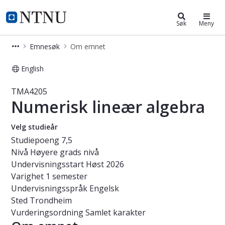
Studier
NTNU Hjemmeside
Søk
Meny
Emnesøk
Om emnet
English
Emne - Numerisk lineær algebra - 
TMA4205
Numerisk lineær algebra
Velg studieår
Studiepoeng
7,5
Nivå
Høyere grads nivå
Undervisningsstart
Høst 2026
Varighet
1 semester
Undervisningsspråk
Engelsk
Sted
Trondheim
Vurderingsordning
Samlet karakter