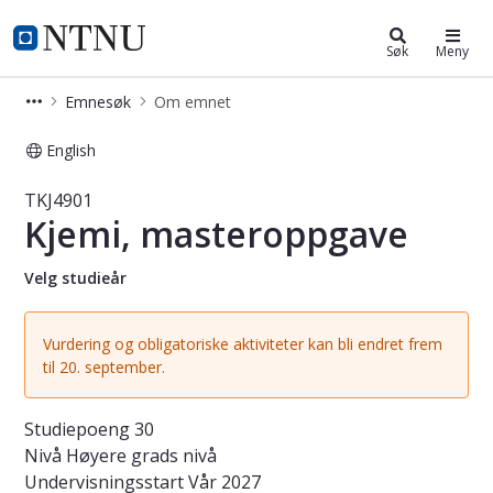
Studier
NTNU Hjemmeside
Søk
Meny
Emnesøk
Om emnet
English
Emne - Kjemi, masteroppgave - TKJ
TKJ4901
Kjemi, masteroppgave
Velg studieår
Vurdering og obligatoriske aktiviteter kan bli endret frem
til 20. september.
Studiepoeng
30
Nivå
Høyere grads nivå
Undervisningsstart
Vår 2027