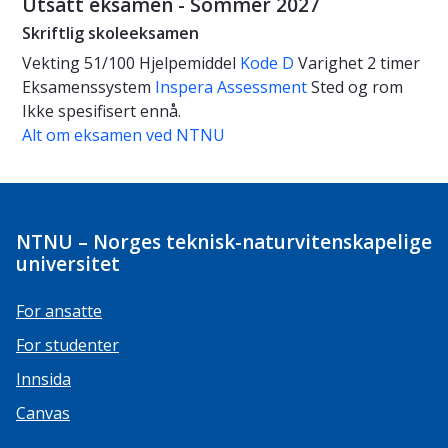
Utsatt eksamen - Sommer 2027
Skriftlig skoleeksamen
Vekting
51/100
Hjelpemiddel
Kode D
Varighet
2 timer
Eksamenssystem
Inspera Assessment
Sted og rom
Ikke spesifisert ennå.
Alt om eksamen ved NTNU
NTNU – Norges teknisk-naturvitenskapelige
universitet
For ansatte
For studenter
Innsida
Canvas