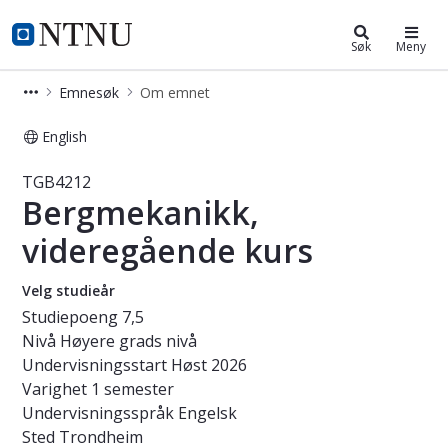
Studier
NTNU Hjemmeside
Søk
Meny
Emnesøk
Om emnet
English
Emne - Bergmekanikk, videregående
TGB4212
Bergmekanikk,
videregående kurs
Velg studieår
Studiepoeng
7,5
Nivå
Høyere grads nivå
Undervisningsstart
Høst 2026
Varighet
1 semester
Undervisningsspråk
Engelsk
Sted
Trondheim