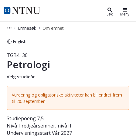
Studier
NTNU Hjemmeside
Søk
Meny
Emnesøk
Om emnet
English
Emne - Petrologi - TGB4130
TGB4130
Petrologi
Velg studieår
Vurdering og obligatoriske aktiviteter kan bli endret frem
til 20. september.
Studiepoeng
7,5
Nivå
Tredjeårsemner, nivå III
Undervisningsstart
Vår 2027