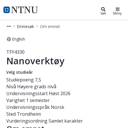
Studier
NTNU Hjemmeside
Søk
Meny
Emnesøk
Om emnet
English
Emne - Nanoverktøy - TFY4330
TFY4330
Nanoverktøy
Velg studieår
Studiepoeng
7,5
Nivå
Høyere grads nivå
Undervisningsstart
Høst 2026
Varighet
1 semester
Undervisningsspråk
Norsk
Sted
Trondheim
Vurderingsordning
Samlet karakter