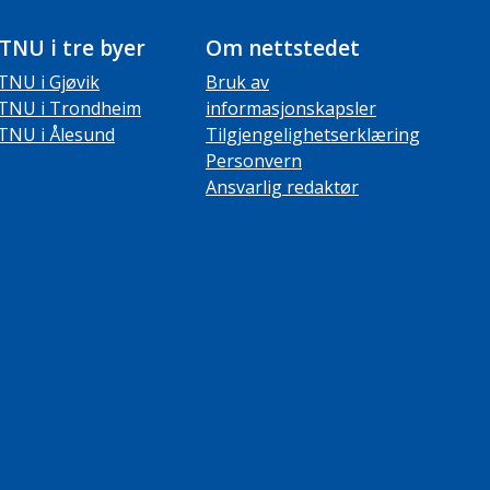
TNU i tre byer
Om nettstedet
TNU i Gjøvik
Bruk av
TNU i Trondheim
informasjonskapsler
TNU i Ålesund
Tilgjengelighetserklæring
Personvern
Ansvarlig redaktør