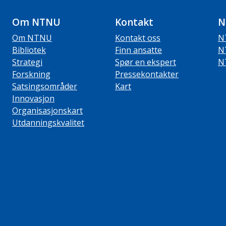
Om NTNU
Kontakt
N
Om NTNU
Kontakt oss
N
Bibliotek
Finn ansatte
N
Strategi
Spør en ekspert
N
Forskning
Pressekontakter
Satsingsområder
Kart
Innovasjon
Organisasjonskart
Utdanningskvalitet
ube