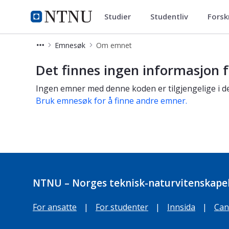
Studier
Studentliv
Forsk
Studier
NTNU Hjemmeside
Emnesøk
Om emnet
Om emnet
Det finnes ingen informasjon f
Ingen emner med denne koden er tilgjengelige i de
Bruk emnesøk for å finne andre emner.
NTNU – Norges teknisk-naturvitenskapel
For ansatte
|
For studenter
|
Innsida
|
Can