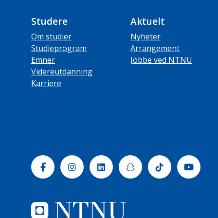
Studere
Aktuelt
Om studier
Nyheter
Studieprogram
Arrangement
Emner
Jobbe ved NTNU
Videreutdanning
Karriere
Facebook
Instagram
Linkedin
Snapchat
Tiktok
Yout