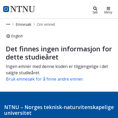
Studier
NTNU Hjemmeside
Søk
Meny
Emnesøk
Om emnet
English
Om emnet
Det finnes ingen informasjon for
dette studieåret
Ingen emner med denne koden er tilgjengelige i det
valgte studieåret.
Bruk emnesøk for å finne andre emner.
NTNU – Norges teknisk-naturvitenskapelige
universitet