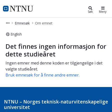
Studier
NTNU Hjemmeside
Søk
Meny
Emnesøk
Om emnet
English
Om emnet
Det finnes ingen informasjon for
dette studieåret
Ingen emner med denne koden er tilgjengelige i det
valgte studieåret.
Bruk emnesøk for å finne andre emner.
NTNU – Norges teknisk-naturvitenskapelige
universitet