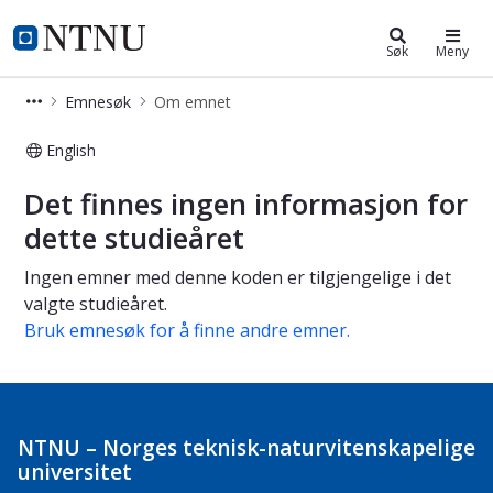
Studier
NTNU Hjemmeside
Søk
Meny
Emnesøk
Om emnet
English
Om emnet
Det finnes ingen informasjon for
dette studieåret
Ingen emner med denne koden er tilgjengelige i det
valgte studieåret.
Bruk emnesøk for å finne andre emner.
NTNU – Norges teknisk-naturvitenskapelige
universitet