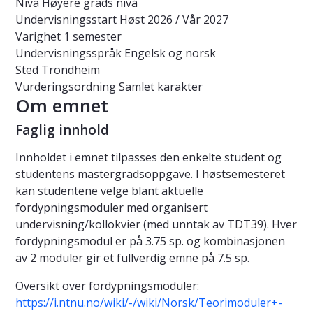
Nivå
Høyere grads nivå
Undervisningsstart
Høst 2026 / Vår 2027
Varighet
1 semester
Undervisningsspråk
Engelsk og norsk
Sted
Trondheim
Vurderingsordning
Samlet karakter
Om emnet
Faglig innhold
Innholdet i emnet tilpasses den enkelte student og
studentens mastergradsoppgave. I høstsemesteret
kan studentene velge blant aktuelle
fordypningsmoduler med organisert
undervisning/kollokvier (med unntak av TDT39). Hver
fordypningsmodul er på 3.75 sp. og kombinasjonen
av 2 moduler gir et fullverdig emne på 7.5 sp.
Oversikt over fordypningsmoduler:
https://i.ntnu.no/wiki/-/wiki/Norsk/Teorimoduler+-