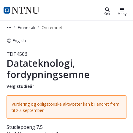
Studier
NTNU Hjemmeside
Søk
Meny
Emnesøk
Om emnet
English
Emne - Datateknologi, fordypnings
TDT4506
Datateknologi,
fordypningsemne
Velg studieår
Vurdering og obligatoriske aktiviteter kan bli endret frem
til 20. september.
Studiepoeng
7,5