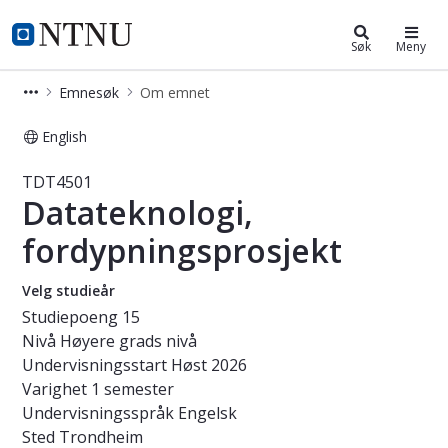
Studier
NTNU Hjemmeside
Søk
Meny
Emnesøk
Om emnet
English
Emne - Datateknologi, fordypningsp
TDT4501
Datateknologi,
fordypningsprosjekt
Velg studieår
Studiepoeng
15
Nivå
Høyere grads nivå
Undervisningsstart
Høst 2026
Varighet
1 semester
Undervisningsspråk
Engelsk
Sted
Trondheim