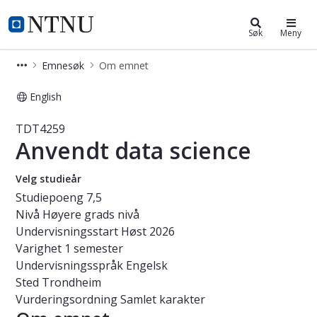
Studier
NTNU Hjemmeside
Søk
Meny
Emnesøk
Om emnet
English
Emne - Anvendt data science - TDT
TDT4259
Anvendt data science
Velg studieår
Studiepoeng
7,5
Nivå
Høyere grads nivå
Undervisningsstart
Høst 2026
Varighet
1 semester
Undervisningsspråk
Engelsk
Sted
Trondheim
Vurderingsordning
Samlet karakter