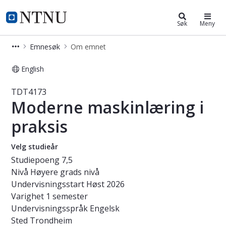
Studier
NTNU Hjemmeside
Søk
Meny
Emnesøk
Om emnet
English
Emne - Moderne maskinlæring i pra
TDT4173
Moderne maskinlæring i
praksis
Velg studieår
Studiepoeng
7,5
Nivå
Høyere grads nivå
Undervisningsstart
Høst 2026
Varighet
1 semester
Undervisningsspråk
Engelsk
Sted
Trondheim