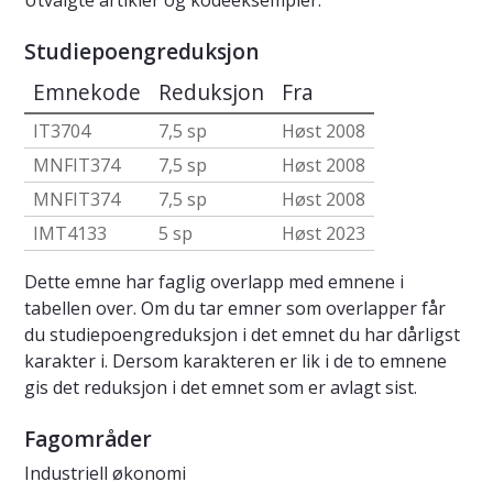
Utvalgte artikler og kodeeksempler.
Studiepoengreduksjon
Emnekode
Reduksjon
Fra
IT3704
7,5 sp
Høst 2008
MNFIT374
7,5 sp
Høst 2008
MNFIT374
7,5 sp
Høst 2008
IMT4133
5 sp
Høst 2023
Dette emne har faglig overlapp med emnene i
tabellen over. Om du tar emner som overlapper får
du studiepoengreduksjon i det emnet du har dårligst
karakter i. Dersom karakteren er lik i de to emnene
gis det reduksjon i det emnet som er avlagt sist.
Fagområder
Industriell økonomi