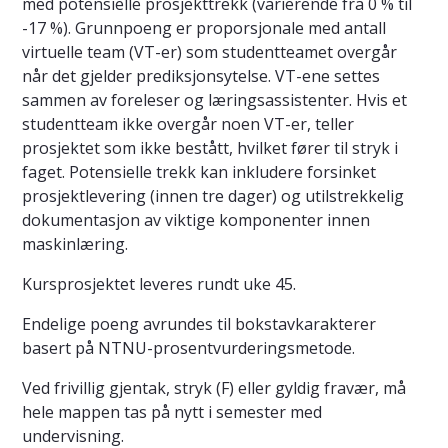
med potensielle prosjekttrekk (varierende fra 0 % til
-17 %). Grunnpoeng er proporsjonale med antall
virtuelle team (VT-er) som studentteamet overgår
når det gjelder prediksjonsytelse. VT-ene settes
sammen av foreleser og læringsassistenter. Hvis et
studentteam ikke overgår noen VT-er, teller
prosjektet som ikke bestått, hvilket fører til stryk i
faget. Potensielle trekk kan inkludere forsinket
prosjektlevering (innen tre dager) og utilstrekkelig
dokumentasjon av viktige komponenter innen
maskinlæring.
Kursprosjektet leveres rundt uke 45.
Endelige poeng avrundes til bokstavkarakterer
basert på NTNU-prosentvurderingsmetode.
Ved frivillig gjentak, stryk (F) eller gyldig fravær, må
hele mappen tas på nytt i semester med
undervisning.