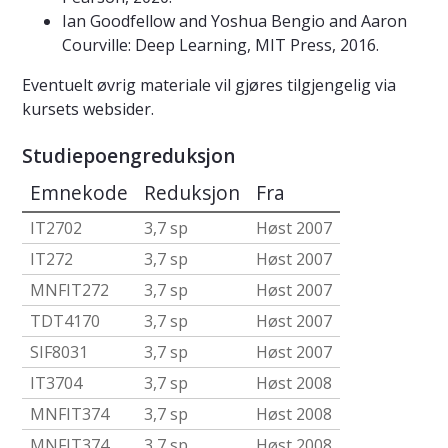
Ian Goodfellow and Yoshua Bengio and Aaron
Courville: Deep Learning, MIT Press, 2016.
Eventuelt øvrig materiale vil gjøres tilgjengelig via
kursets websider.
Studiepoengreduksjon
Emnekode
Reduksjon
Fra
IT2702
3,7 sp
Høst 2007
IT272
3,7 sp
Høst 2007
MNFIT272
3,7 sp
Høst 2007
TDT4170
3,7 sp
Høst 2007
SIF8031
3,7 sp
Høst 2007
IT3704
3,7 sp
Høst 2008
MNFIT374
3,7 sp
Høst 2008
MNFIT374
3,7 sp
Høst 2008