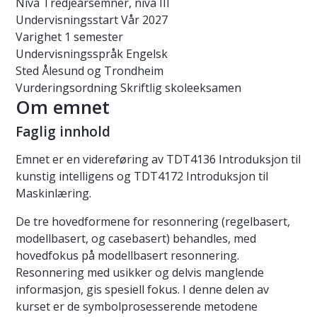
Nivå
Tredjeårsemner, nivå III
Undervisningsstart
Vår 2027
Varighet
1 semester
Undervisningsspråk
Engelsk
Sted
Ålesund og Trondheim
Vurderingsordning
Skriftlig skoleeksamen
Om emnet
Faglig innhold
Emnet er en videreføring av TDT4136 Introduksjon til
kunstig intelligens og TDT4172 Introduksjon til
Maskinlæring.
De tre hovedformene for resonnering (regelbasert,
modellbasert, og casebasert) behandles, med
hovedfokus på modellbasert resonnering.
Resonnering med usikker og delvis manglende
informasjon, gis spesiell fokus. I denne delen av
kurset er de symbolprosesserende metodene