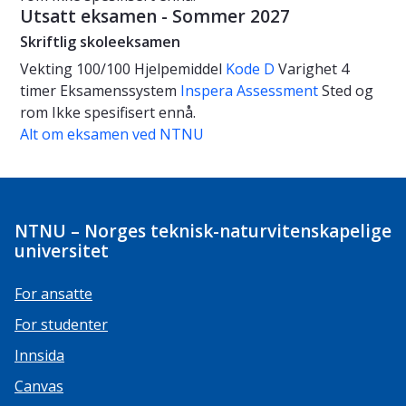
Utsatt eksamen - Sommer 2027
Skriftlig skoleeksamen
Vekting
100/100
Hjelpemiddel
Kode D
Varighet
4
timer
Eksamenssystem
Inspera Assessment
Sted og
rom
Ikke spesifisert ennå.
Alt om eksamen ved NTNU
NTNU – Norges teknisk-naturvitenskapelige
universitet
For ansatte
For studenter
Innsida
Canvas