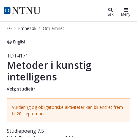
Studier
NTNU Hjemmeside
Søk
Meny
Emnesøk
Om emnet
English
Emne - Metoder i kunstig intelligen
TDT4171
Metoder i kunstig
intelligens
Velg studieår
Vurdering og obligatoriske aktiviteter kan bli endret frem
til 20. september.
Studiepoeng
7,5