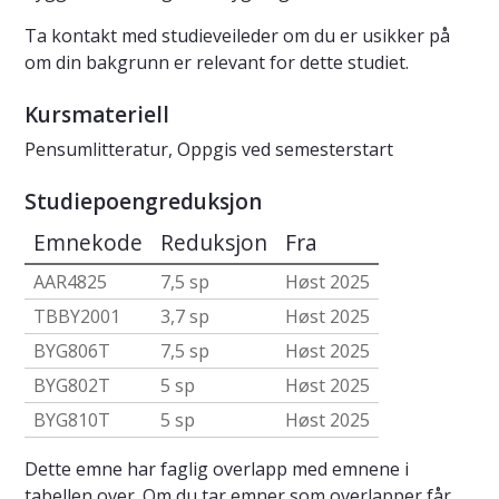
Ta kontakt med studieveileder om du er usikker på
om din bakgrunn er relevant for dette studiet.
Kursmateriell
Pensumlitteratur, Oppgis ved semesterstart
Studiepoengreduksjon
Emnekode
Reduksjon
Fra
AAR4825
7,5 sp
Høst 2025
TBBY2001
3,7 sp
Høst 2025
BYG806T
7,5 sp
Høst 2025
BYG802T
5 sp
Høst 2025
BYG810T
5 sp
Høst 2025
Dette emne har faglig overlapp med emnene i
tabellen over. Om du tar emner som overlapper får