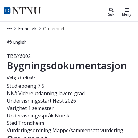
Studier
NTNU Hjemmeside
Søk
Meny
Emnesøk
Om emnet
English
Emne - Bygningsdokumentasjon - T
TBBY6002
Bygningsdokumentasjon
Velg studieår
Studiepoeng
7,5
Nivå
Videreutdanning lavere grad
Undervisningsstart
Høst 2026
Varighet
1 semester
Undervisningsspråk
Norsk
Sted
Trondheim
Vurderingsordning
Mappe/sammensatt vurdering