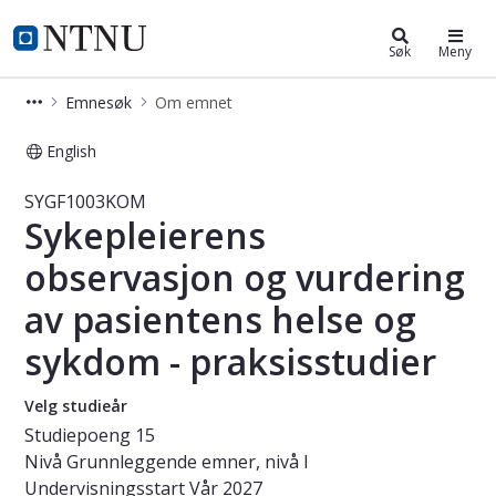
Studier
NTNU Hjemmeside
Søk
Meny
Emnesøk
Om emnet
English
Emne - Sykepleierens observasjon o
SYGF1003KOM
Sykepleierens
observasjon og vurdering
av pasientens helse og
sykdom - praksisstudier
Velg studieår
Studiepoeng
15
Nivå
Grunnleggende emner, nivå I
Undervisningsstart
Vår 2027