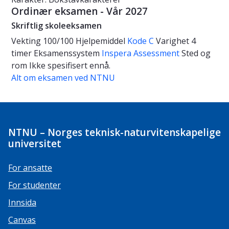
Ordinær eksamen - Vår 2027
Skriftlig skoleeksamen
Vekting
100/100
Hjelpemiddel
Kode C
Varighet
4
timer
Eksamenssystem
Inspera Assessment
Sted og
rom
Ikke spesifisert ennå.
Alt om eksamen ved NTNU
NTNU – Norges teknisk-naturvitenskapelige
universitet
For ansatte
For studenter
Innsida
Canvas