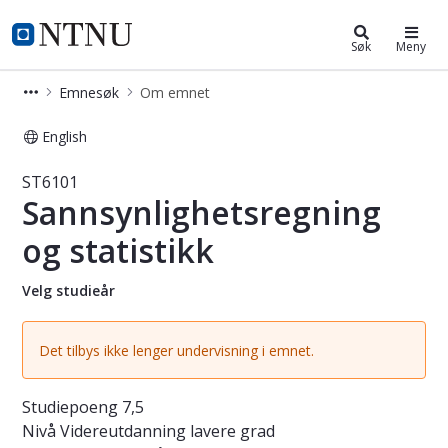
Studier
NTNU Hjemmeside
Søk
Meny
Emnesøk
Om emnet
English
Emne - Sannsynlighetsregning og sta
ST6101
Sannsynlighetsregning
og statistikk
Velg studieår
Det tilbys ikke lenger undervisning i emnet.
Studiepoeng
7,5
Nivå
Videreutdanning lavere grad