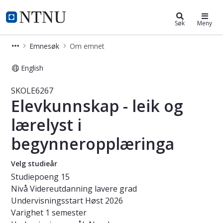
Studier
NTNU Hjemmeside
Søk
Meny
Emnesøk
Om emnet
English
Emne - Elevkunnskap - leik og lære
SKOLE6267
Elevkunnskap - leik og
lærelyst i
begynneropplæringa
Velg studieår
Studiepoeng
15
Nivå
Videreutdanning lavere grad
Undervisningsstart
Høst 2026
Varighet
1 semester