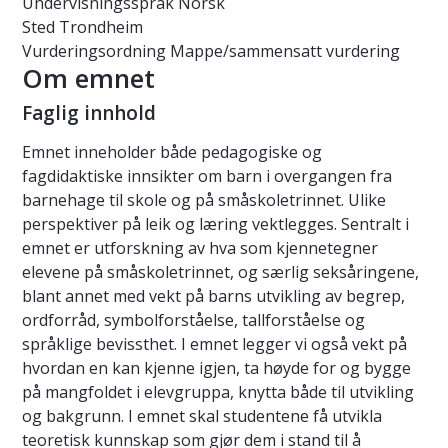
Undervisningsspråk
Norsk
Sted
Trondheim
Vurderingsordning
Mappe/sammensatt vurdering
Om emnet
Faglig innhold
Emnet inneholder både pedagogiske og
fagdidaktiske innsikter om barn i overgangen fra
barnehage til skole og på småskoletrinnet. Ulike
perspektiver på leik og læring vektlegges. Sentralt i
emnet er utforskning av hva som kjennetegner
elevene på småskoletrinnet, og særlig seksåringene,
blant annet med vekt på barns utvikling av begrep,
ordforråd, symbolforståelse, tallforståelse og
språklige bevissthet. I emnet legger vi også vekt på
hvordan en kan kjenne igjen, ta høyde for og bygge
på mangfoldet i elevgruppa, knytta både til utvikling
og bakgrunn. I emnet skal studentene få utvikla
teoretisk kunnskap som gjør dem i stand til å