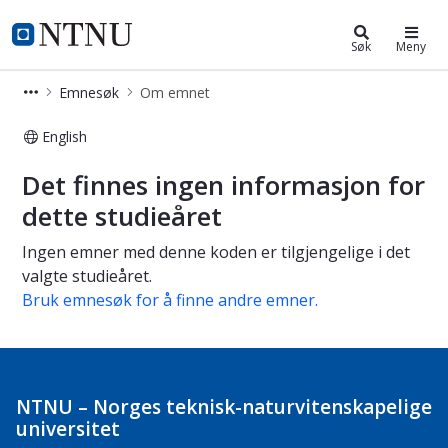
Studier
NTNU Hjemmeside
Søk
Meny
Emnesøk
Om emnet
English
Om emnet
Det finnes ingen informasjon for
dette studieåret
Ingen emner med denne koden er tilgjengelige i det
valgte studieåret.
Bruk emnesøk for å finne andre emner.
NTNU – Norges teknisk-naturvitenskapelige
universitet