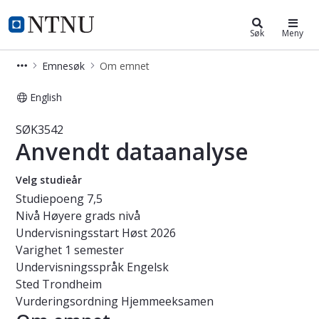
Studier
NTNU Hjemmeside
Søk
Meny
Emnesøk
Om emnet
English
Emne - Anvendt dataanalyse - SØK3
SØK3542
Anvendt dataanalyse
Velg studieår
Studiepoeng
7,5
Nivå
Høyere grads nivå
Undervisningsstart
Høst 2026
Varighet
1 semester
Undervisningsspråk
Engelsk
Sted
Trondheim
Vurderingsordning
Hjemmeeksamen