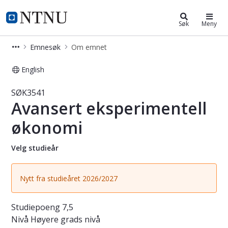
Studier
NTNU Hjemmeside
Søk
Meny
Emnesøk
Om emnet
English
Emne - Avansert eksperimentell øk
SØK3541
Avansert eksperimentell
økonomi
Velg studieår
Nytt fra studieåret 2026/2027
Studiepoeng
7,5
Nivå
Høyere grads nivå