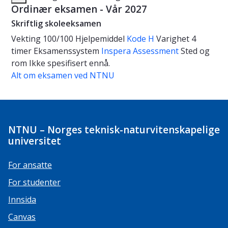
Ordinær eksamen - Vår 2027
Skriftlig skoleeksamen
Vekting
100/100
Hjelpemiddel
Kode H
Varighet
4
timer
Eksamenssystem
Inspera Assessment
Sted og
rom
Ikke spesifisert ennå.
Alt om eksamen ved NTNU
NTNU – Norges teknisk-naturvitenskapelige
universitet
For ansatte
For studenter
Innsida
Canvas