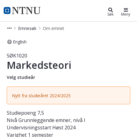
Studier
NTNU Hjemmeside
Søk
Meny
Emnesøk
Om emnet
English
Emne - Markedsteori - SØK1020
SØK1020
Markedsteori
Velg studieår
Nytt fra studieåret 2024/2025
Studiepoeng
7,5
Nivå
Grunnleggende emner, nivå I
Undervisningsstart
Høst 2024
Varighet
1 semester