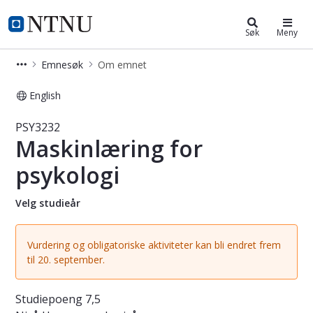
Studier
NTNU Hjemmeside
Søk
Meny
Emnesøk
Om emnet
English
Emne - Maskinlæring for psykologi 
PSY3232
Maskinlæring for
psykologi
Velg studieår
Vurdering og obligatoriske aktiviteter kan bli endret frem
til 20. september.
Studiepoeng
7,5