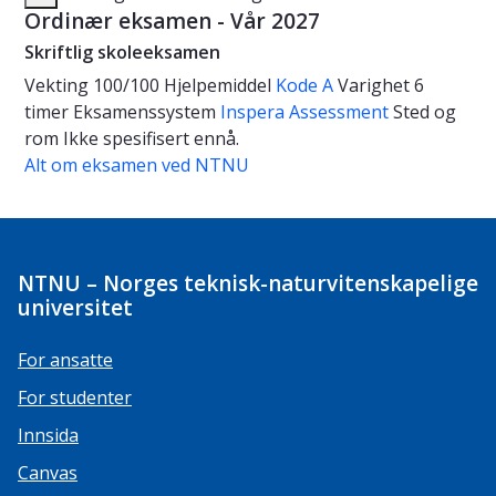
Ordinær eksamen - Vår 2027
Skriftlig skoleeksamen
Vekting
100/100
Hjelpemiddel
Kode A
Varighet
6
timer
Eksamenssystem
Inspera Assessment
Sted og
rom
Ikke spesifisert ennå.
Alt om eksamen ved NTNU
NTNU – Norges teknisk-naturvitenskapelige
universitet
For ansatte
For studenter
Innsida
Canvas