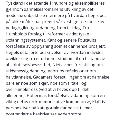
Tyskland i det attende århundre og eksemplifiseres
gjennom dannelsesromanens utvikling av det
moderne subjekt, se nærmere på hvordan begrepet
på ulike måter har preget vår vestlige forståelse av
pedagogikk og utdanning frem til i dag: Fra
Humboldts forslag til reformer av det tyske
utdanningssystemet, Kant og senere Foucaults
forståelse av opplysning som et dannende prosjekt,
Hegels detaljerte beskrivelser av hvordan individet
utvikler seg fra et udannet stadium til en tilstand av
absolutt selvbevissthet, Nietzsches forestilling om
utidsmessig danning, Adornos refleksjoner om
halvdannelse, Gadamers forestillinger om at dannelse
bare er noe som skjer, noe som tiltaler og
overrumpler oss (ved at vi heves opp til det
allmenne), Habermas forståelse av danning som en
viktig del av en kommunikative kompetanse, Klafkis
perspektiver på kategoriale dannelse, til mer
postmoderne beskrivelser av den store