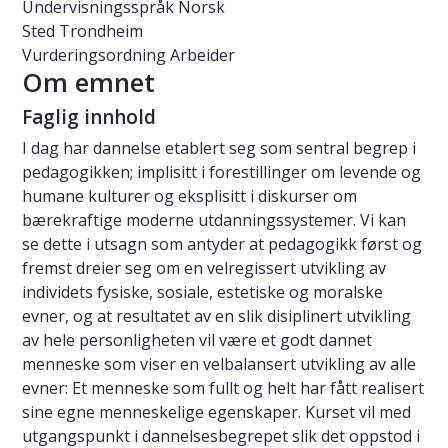
Undervisningsspråk
Norsk
Sted
Trondheim
Vurderingsordning
Arbeider
Om emnet
Faglig innhold
I dag har dannelse etablert seg som sentral begrep i
pedagogikken; implisitt i forestillinger om levende og
humane kulturer og eksplisitt i diskurser om
bærekraftige moderne utdanningssystemer. Vi kan
se dette i utsagn som antyder at pedagogikk først og
fremst dreier seg om en velregissert utvikling av
individets fysiske, sosiale, estetiske og moralske
evner, og at resultatet av en slik disiplinert utvikling
av hele personligheten vil være et godt dannet
menneske som viser en velbalansert utvikling av alle
evner: Et menneske som fullt og helt har fått realisert
sine egne menneskelige egenskaper. Kurset vil med
utgangspunkt i dannelsesbegrepet slik det oppstod i