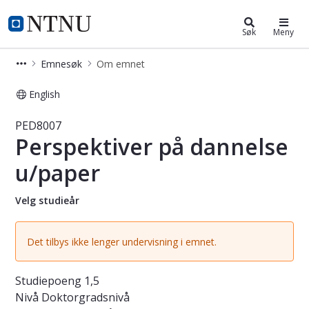
Studier
NTNU Hjemmeside
Søk
Meny
Emnesøk
Om emnet
English
Emne - Perspektiver på dannelse u/
PED8007
Perspektiver på dannelse
u/paper
Velg studieår
Det tilbys ikke lenger undervisning i emnet.
Studiepoeng
1,5
Nivå
Doktorgradsnivå