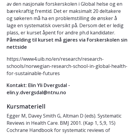
av den nasjonale forskerskolen i Global helse og en
bærekraftig fremtid. Det er maksimalt 20 deltakere
og søkeren må ha en problemstilling de ønsker å
lage en systematisk oversikt på. Dersom det er ledig
plass, er kurset åpent for andre ph.d kandidater.
Påmelding til kurset må gjøres via Forskerskolen sin
nettside
https://www4.uib.no/en/research/research-
schools/norwegian-research-school-in-global-health-
for-sustainable-futures
Kontakt: Elin Yli Dvergsdal -
elin.y.dvergsdal@ntnu.no
Kursmateriell
Egger M, Davey Smith G, Altman D (eds). Systematic
Reviews in Health Care. BMJ 2001. (Kap 1, 5,9, 15)
Cochrane Handbook for systematic reviews of