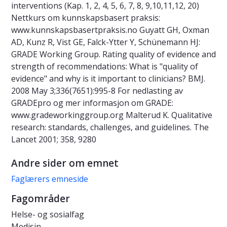
interventions (Kap. 1, 2, 4, 5, 6, 7, 8, 9,10,11,12, 20)
Nettkurs om kunnskapsbasert praksis:
www.kunnskapsbasertpraksis.no Guyatt GH, Oxman
AD, Kunz R, Vist GE, Falck-Ytter Y, Schünemann HJ:
GRADE Working Group. Rating quality of evidence and
strength of recommendations: What is "quality of
evidence" and why is it important to clinicians? BMJ.
2008 May 3;336(7651):995-8 For nedlasting av
GRADEpro og mer informasjon om GRADE:
www.gradeworkinggroup.org Malterud K. Qualitative
research: standards, challenges, and guidelines. The
Lancet 2001; 358, 9280
Andre sider om emnet
Faglærers emneside
Fagområder
Helse- og sosialfag
Medisin