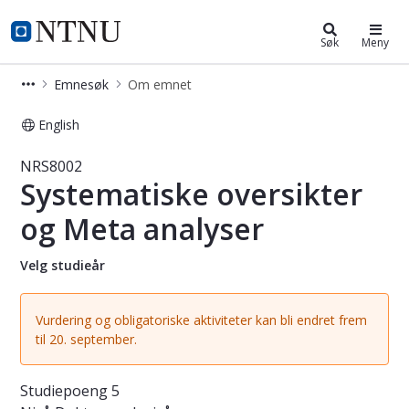
Studier
NTNU Hjemmeside
Søk
Meny
Emnesøk
Om emnet
English
Emne - Systematiske oversikter og 
NRS8002
Systematiske oversikter
og Meta analyser
Velg studieår
Vurdering og obligatoriske aktiviteter kan bli endret frem
til 20. september.
Studiepoeng
5