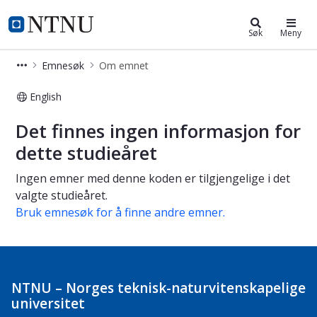
Studier
NTNU Hjemmeside
Søk
Meny
Emnesøk
Om emnet
English
Om emnet
Det finnes ingen informasjon for
dette studieåret
Ingen emner med denne koden er tilgjengelige i det
valgte studieåret.
Bruk emnesøk for å finne andre emner.
NTNU – Norges teknisk-naturvitenskapelige
universitet