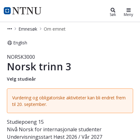
Studier
NTNU Hjemmeside
Søk
Meny
Emnesøk
Om emnet
English
Emne - Norsk trinn 3 - NORSK3000
NORSK3000
Norsk trinn 3
Velg studieår
Vurdering og obligatoriske aktiviteter kan bli endret frem
til 20. september.
Studiepoeng
15
Nivå
Norsk for internasjonale studenter
Undervisningsstart
Høst 2026 / Vår 2027