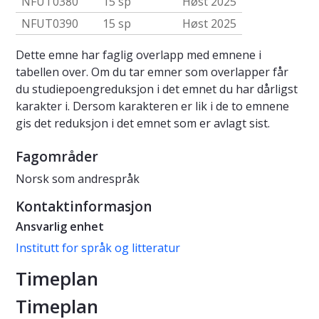
NFUT0380
15 sp
Høst 2025
NFUT0390
15 sp
Høst 2025
Dette emne har faglig overlapp med emnene i
tabellen over. Om du tar emner som overlapper får
du studiepoengreduksjon i det emnet du har dårligst
karakter i. Dersom karakteren er lik i de to emnene
gis det reduksjon i det emnet som er avlagt sist.
Fagområder
Norsk som andrespråk
Kontaktinformasjon
Ansvarlig enhet
Institutt for språk og litteratur
Timeplan
Timeplan