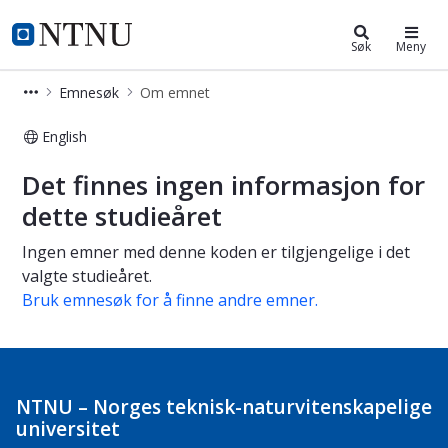
Studier
NTNU Hjemmeside
Søk
Meny
Emnesøk
Om emnet
English
Om emnet
Det finnes ingen informasjon for
dette studieåret
Ingen emner med denne koden er tilgjengelige i det
valgte studieåret.
Bruk emnesøk for å finne andre emner.
NTNU – Norges teknisk-naturvitenskapelige
universitet