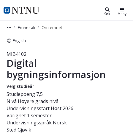
Studier
NTNU Hjemmeside
Søk
Meny
Emnesøk
Om emnet
English
Emne - Digital bygningsinformasjon
MIB4102
Digital
bygningsinformasjon
Velg studieår
Studiepoeng
7,5
Nivå
Høyere grads nivå
Undervisningsstart
Høst 2026
Varighet
1 semester
Undervisningsspråk
Norsk
Sted
Gjøvik