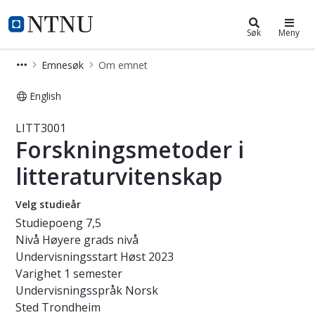
Studier
NTNU Hjemmeside
Søk
Meny
Emnesøk
Om emnet
English
Emne - Forskningsmetoder i litterat
LITT3001
Forskningsmetoder i
litteraturvitenskap
Velg studieår
Studiepoeng
7,5
Nivå
Høyere grads nivå
Undervisningsstart
Høst 2023
Varighet
1 semester
Undervisningsspråk
Norsk
Sted
Trondheim