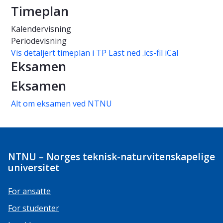
Timeplan
Kalendervisning
Periodevisning
Vis detaljert timeplan i TP
Last ned .ics-fil iCal
Eksamen
Eksamen
Alt om eksamen ved NTNU
NTNU – Norges teknisk-naturvitenskapelige
universitet
For ansatte
For studenter