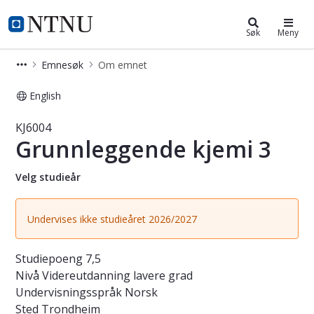
Studier
NTNU Hjemmeside
Søk
Meny
Emnesøk
Om emnet
English
Emne - Grunnleggende kjemi 3 - KJ6
KJ6004
Grunnleggende kjemi 3
Velg studieår
Undervises ikke studieåret 2026/2027
Studiepoeng
7,5
Nivå
Videreutdanning lavere grad
Undervisningsspråk
Norsk
Sted
Trondheim