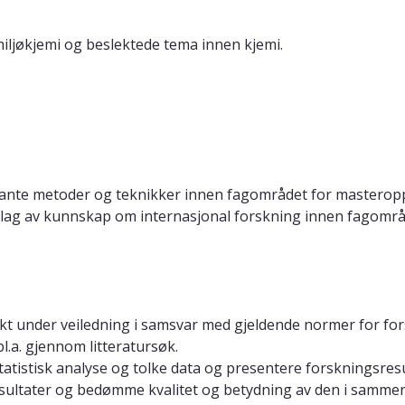
iljøkjemi og beslektede tema innen kjemi.
evante metoder og teknikker innen fagområdet for masterop
nnlag av kunnskap om internasjonal forskning innen fagomr
t under veiledning i samsvar med gjeldende normer for for
.a. gjennom litteratursøk.
atistisk analyse og tolke data og presentere forskningsresult
esultater og bedømme kvalitet og betydning av den i sam