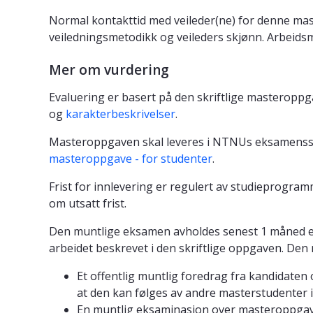
Normal kontakttid med veileder(ne) for denne mast
veiledningsmetodikk og veileders skjønn. Arbeids
Mer om vurdering
Evaluering er basert på den skriftlige masteroppg
og
karakterbeskrivelser
.
Masteroppgaven skal leveres i NTNUs eksamenssy
masteroppgave - for studenter
.
Frist for innlevering er regulert av studieprogra
om utsatt frist.
Den muntlige eksamen avholdes senest 1 måned ett
arbeidet beskrevet i den skriftlige oppgaven. Den
Et offentlig muntlig foredrag fra kandidaten
at den kan følges av andre masterstudenter i
En muntlig eksaminasjon over masteroppgave