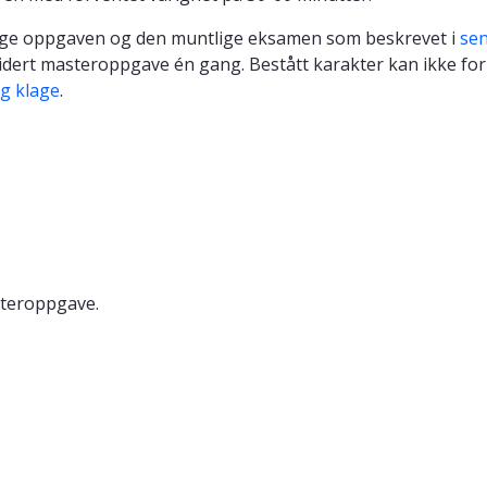
tlige oppgaven og den muntlige eksamen som beskrevet i
sen
vidert masteroppgave én gang. Bestått karakter kan ikke forb
g klage
.
steroppgave.