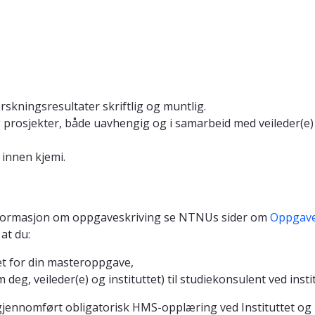
skningsresultater skriftlig og muntlig.
osjekter, både uavhengig og i samarbeid med veileder(e) og
 innen kjemi.
 informasjon om oppgaveskriving se NTNUs sider om
Oppgave
at du:
tet for din masteroppgave,
eg, veileder(e) og instituttet) til studiekonsulent ved instit
gjennomført obligatorisk HMS-opplæring ved Instituttet og 