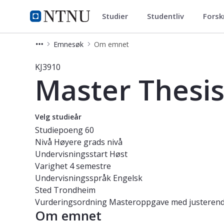
Studier
Studentliv
Forsk
Studier
NTNU Hjemmeside
Emnesøk
Om emnet
Emne - Master Thesis in Environmen
KJ3910
Master Thesis
Velg studieår
Studiepoeng
60
Nivå
Høyere grads nivå
Undervisningsstart
Høst
Varighet
4 semestre
Undervisningsspråk
Engelsk
Sted
Trondheim
Vurderingsordning
Masteroppgave med justerend
Om emnet