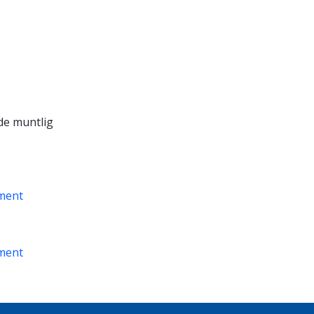
de muntlig
ment
ment