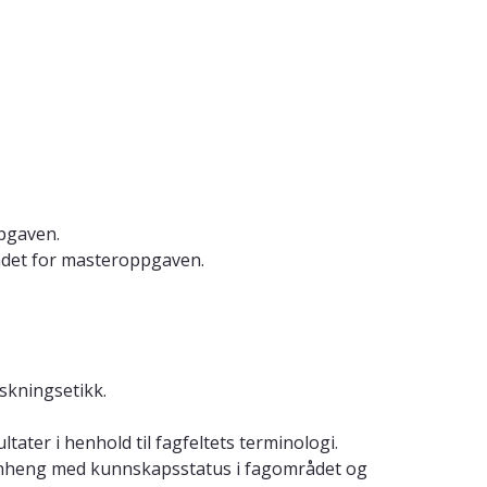
pgaven.
ådet for masteroppgaven.
skningsetikk.
ater i henhold til fagfeltets terminologi.
menheng med kunnskapsstatus i fagområdet og