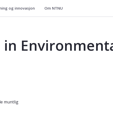
ning og innovasjon
Om NTNU
tal Chemistry - KJ3910
 in Environment
e muntlig