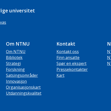
ige universitet
vas
Om NTNU
Kontakt
N
Om NTNU
Kontakt oss
N
Bibliotek
Finn ansatte
N
Strategi
Spør en ekspert
N
Forskning
Pressekontakter
Satsingsområder
Kart
Innovasjon
Organisasjonskart
Utdanningskvalitet