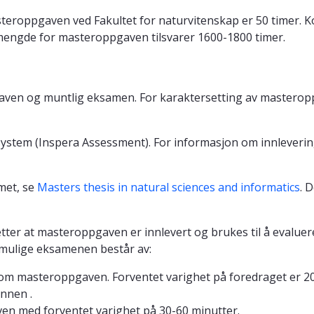
eroppgaven ved Fakultet for naturvitenskap er 50 timer. Ko
mengde for masteroppgaven tilsvarer 1600-1800 timer.
aven og muntlig eksamen. For karaktersetting av masteroppg
stem (Inspera Assessment). For informasjon om innleveri
mmet, se
Masters thesis in natural sciences and informatics
. 
er at masteroppgaven er innlevert og brukes til å evaluere
 mulige eksamenen består av:
 om masteroppgaven. Forventet varighet på foredraget er 20-
nnen .
n med forventet varighet på 30-60 minutter.