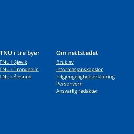
TNU i tre byer
Om nettstedet
TNU i Gjøvik
Bruk av
TNU i Trondheim
informasjonskapsler
TNU i Ålesund
Tilgjengelighetserklæring
Personvern
Ansvarlig redaktør