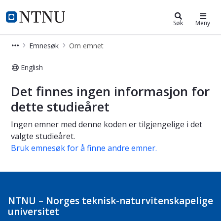
Studier
NTNU Hjemmeside
Søk
Meny
Emnesøk
Om emnet
English
Om emnet
Det finnes ingen informasjon for
dette studieåret
Ingen emner med denne koden er tilgjengelige i det
valgte studieåret.
Bruk emnesøk for å finne andre emner.
NTNU – Norges teknisk-naturvitenskapelige
universitet