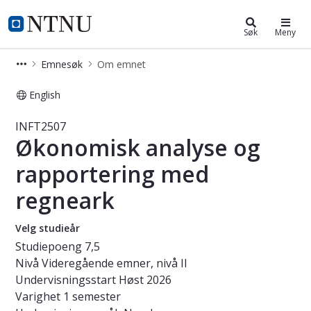
Studier
NTNU Hjemmeside
Søk
Meny
Emnesøk
Om emnet
English
Emne - Økonomisk analyse og rappo
INFT2507
Økonomisk analyse og
rapportering med
regneark
Velg studieår
Studiepoeng
7,5
Nivå
Videregående emner, nivå II
Undervisningsstart
Høst 2026
Varighet
1 semester