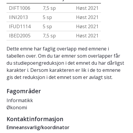
DIFT1006
7,5 sp
Høst 2021
IINI2013
5 sp
Høst 2021
IFUD1114
5 sp
Høst 2021
IBED2005
7,5 sp
Høst 2021
Dette emne har faglig overlapp med emnene i
tabellen over. Om du tar emner som overlapper får
du studiepoengreduksjon i det emnet du har dårligst
karakter i. Dersom karakteren er lik i de to emnene
gis det reduksjon i det emnet som er avlagt sist.
Fagområder
Informatikk
Økonomi
Kontaktinformasjon
Emneansvarlig/koordinator