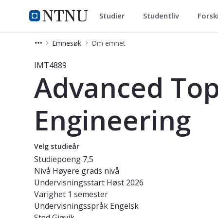
Studier
Studentliv
Forsk
Studier
NTNU Hjemmeside
Emnesøk
Om emnet
Emne - Advanced Topics in Software
IMT4889
Advanced Top
Engineering
Velg studieår
Studiepoeng
7,5
Nivå
Høyere grads nivå
Undervisningsstart
Høst 2026
Varighet
1 semester
Undervisningsspråk
Engelsk
Sted
Gjøvik