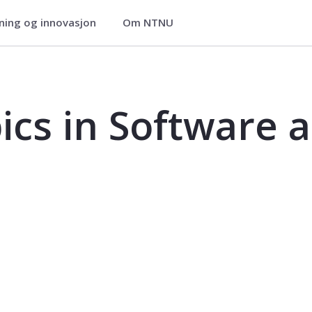
ning og innovasjon
Om NTNU
 and Systems Engineering - IMT4889
ics in Software 