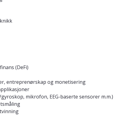
knikk
finans (DeFi)
ler, entreprenørskap og monetisering
pplikasjoner
r/gyroskop, mikrofon, EEG-baserte sensorer m.m.)
etsmåling
tvinning