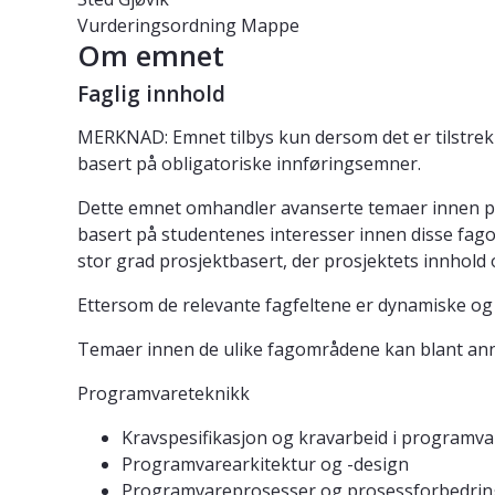
Vurderingsordning
Mappe
Om emnet
Faglig innhold
MERKNAD: Emnet tilbys kun dersom det er tilstrek
basert på obligatoriske innføringsemner.
Dette emnet omhandler avanserte temaer innen pro
basert på studentenes interesser innen disse fago
stor grad prosjektbasert, der prosjektets innhol
Ettersom de relevante fagfeltene er dynamiske og i 
Temaer innen de ulike fagområdene kan blant anne
Programvareteknikk
Kravspesifikasjon og kravarbeid i programva
Programvarearkitektur og -design
Programvareprosesser og prosessforbedrin