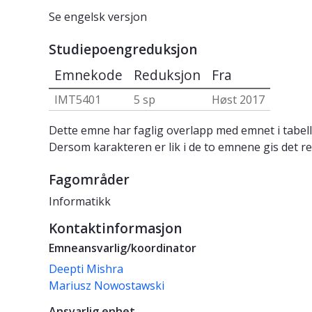
Se engelsk versjon
Studiepoengreduksjon
Emnekode
Reduksjon
Fra
IMT5401
5 sp
Høst 2017
Dette emne har faglig overlapp med emnet i tabell
Dersom karakteren er lik i de to emnene gis det re
Fagområder
Informatikk
Kontaktinformasjon
Emneansvarlig/koordinator
Deepti Mishra
Mariusz Nowostawski
Ansvarlig enhet