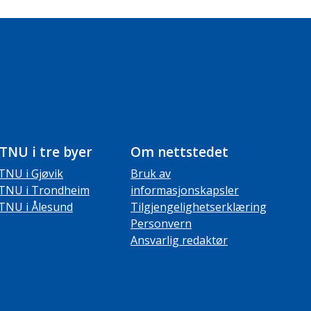
TNU i tre byer
Om nettstedet
TNU i Gjøvik
Bruk av
TNU i Trondheim
informasjonskapsler
TNU i Ålesund
Tilgjengelighetserklæring
Personvern
Ansvarlig redaktør