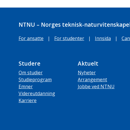
NTNU – Norges teknisk-naturvitenskapel
For ansatte
|
For studenter
|
Innsida
|
Can
Studere
Aktuelt
Om studier
Nyheter
Studieprogram
Arrangement
Emner
Jobbe ved NTNU
Videreutdanning
Karriere