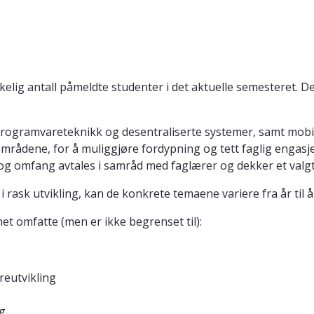
kelig antall påmeldte studenter i det aktuelle semesteret
gramvareteknikk og desentraliserte systemer, samt mobile t
mrådene, for å muliggjøre fordypning og tett faglig engasje
d og omfang avtales i samråd med faglærer og dekker et val
rask utvikling, kan de konkrete temaene variere fra år til år
t omfatte (men er ikke begrenset til):
reutvikling
g