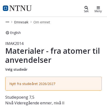
Studier
NTNU Hjemmeside
Søk
Meny
Emnesøk
Om emnet
English
Emne - Materialer - fra atomer til 
IMAK2014
Materialer - fra atomer til
anvendelser
Velg studieår
Nytt fra studieåret 2026/2027
Studiepoeng
7,5
Nivå
Videregående emner, nivå II