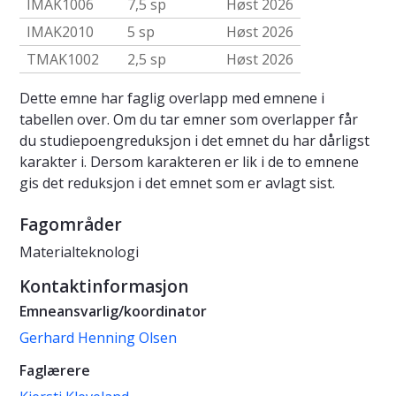
IMAK1006
7,5 sp
Høst 2026
IMAK2010
5 sp
Høst 2026
TMAK1002
2,5 sp
Høst 2026
Dette emne har faglig overlapp med emnene i
tabellen over. Om du tar emner som overlapper får
du studiepoengreduksjon i det emnet du har dårligst
karakter i. Dersom karakteren er lik i de to emnene
gis det reduksjon i det emnet som er avlagt sist.
Fagområder
Materialteknologi
Kontaktinformasjon
Emneansvarlig/koordinator
Gerhard Henning Olsen
Faglærere