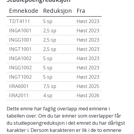
Emnekode
Reduksjon
Fra
TDT4111
5 sp
Høst 2023
INGA1001
2,5 sp
Høst 2023
INGG1001
2,5 sp
Høst 2023
INGT1001
2,5 sp
Høst 2023
INGA1002
5 sp
Høst 2023
INGG1002
5 sp
Høst 2023
INGT1002
5 sp
Høst 2023
IIRA6001
7,5 sp
Høst 2025
IIRA2011
4 sp
Høst 2026
Dette emne har faglig overlapp med emnene i
tabellen over. Om du tar emner som overlapper får
du studiepoengreduksjon i det emnet du har dårligst
karakter i. Dersom karakteren er lik i de to emnene