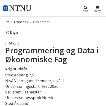
Studier
NTNU Hjemmeside
Søk
Meny
Emnesøk
Om emnet
English
Emne - Programmering og Data i Øk
IIRA2001
Programmering og Data i
Økonomiske Fag
Velg studieår
Studiepoeng
7,5
Nivå
Videregående emner, nivå II
Undervisningsstart
Høst 2026
Varighet
1 semester
Undervisningsspråk
Norsk
Sted
Ålesund